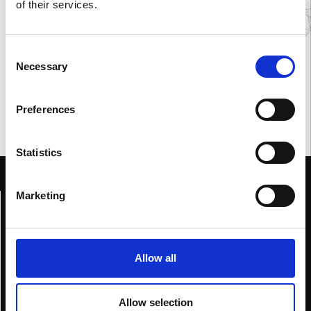
of their services.
ALIBI
Extrait de Parfum 100 ml
E
Consent
Necessary
Selection
Preferences
VAI ALLO SHOP
Statistics
Marketing
Home
Genesi
Collezioni
Allow all
Blue
Red
Allow selection