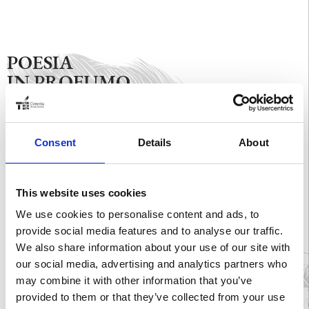
POESIA
IN PROFUMO
Si narra di un viaggio eterno verso l’amore più audace e puro al
tempo stesso che la storia dell’uomo abbia conosciuto, oggi
Consent
Details
About
racchiuso in “dieci terzine” di profumo che iniziano una storia ancora
tutta da raccontare!
This website uses cookies
We use cookies to personalise content and ads, to
provide social media features and to analyse our traffic.
We also share information about your use of our site with
SCOPRI LA COLLEZIONE BLU
our social media, advertising and analytics partners who
may combine it with other information that you’ve
provided to them or that they’ve collected from your use