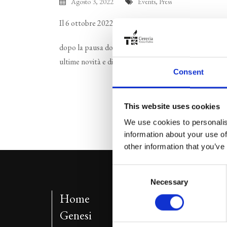
Agosto 3, 2022
Events
,
Press
Il 6 ottobre 2022 si è svolta a Cannes la trentasett
dopo la pausa dovuta alla pandemia, l’affluenza è stat
ultime novità e di condividere con i partner i nostri p
Consent
This website uses cookies
We use cookies to personalis
information about your use of
other information that you’ve
Consent
Necessary
Selection
Home
Genesi