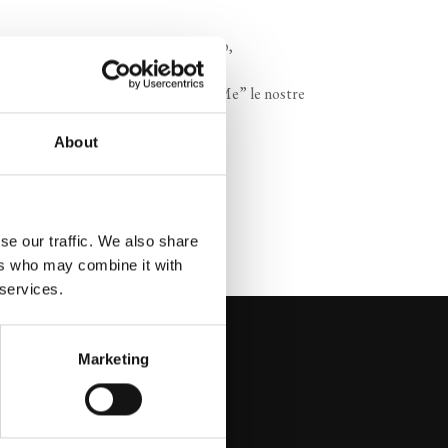
vento ha riscosso un enorme successo,
ere di esporre sul nostro Yacht “Joy Me” le nostre
è stato dimostrato.
About
se our traffic. We also share
ers who may combine it with
 services.
Marketing