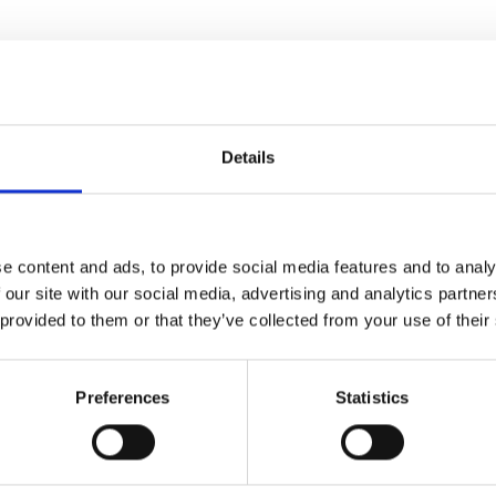
esima edizione della Tax Free World Exhibition & Conference (TFWA). L’e
a di 3400 visitatori provenienti da tutto il mondo. Abbiamo avuto il piac
rogetti futuri e siamo stati entusiasti dell’impegno e del sostegno che ci 
Details
e content and ads, to provide social media features and to analy
 our site with our social media, advertising and analytics partn
 provided to them or that they’ve collected from your use of their
Preferences
Statistics
Privacy Policy
Cookie Policy