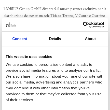
NOBILIS Group GmbH diventerà il nuovo partner esclusivo per la
distribuzione dei nostri marchi Tiziana Terenzi, V Canto e Giardino
Benessere in Germania, Austria e Svizzera a partire dal 1° ottobre
2023.
Consent
Details
About
Il gruppo è uno dei distributori leader nel segmento delle fragranze
di lusso, prestigio e lifestyle nei Paesi di lingua tedesca e opera con
successo nel mercato del beauty da oltre 30 anni.
This website uses cookies
We use cookies to personalise content and ads, to
La missione del Gruppo Nobilis “Per amore del profumo…”
provide social media features and to analyse our traffic.
sottolinea la sua profonda passione per l’industria del beauty e gli
We also share information about your use of our site with
elevati standard dell’arte della profumeria, che sono molto in linea
our social media, advertising and analytics partners who
con i nostri valori e quindi rappresentano il partner ideale per il
may combine it with other information that you’ve
nostro avvenire.
provided to them or that they’ve collected from your use
of their services.
Siamo molto contenti ed entusiasti di questa nuova partnership.