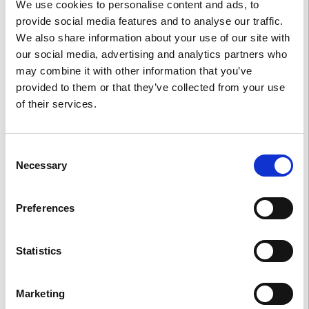
We use cookies to personalise content and ads, to
Per celebrare questi nuovi capitoli, abbiamo organizzato una serata
provide social media features and to analyse our traffic.
indimenticabile al
Mademoiselle Gray Plage Barrière Cannes
.
We also share information about your use of our site with
Circondati da amici e appassionati di profumeria, abbiamo
our social media, advertising and analytics partners who
festeggiato nel più autentico stile italiano — con calore, creatività
may combine it with other information that you’ve
provided to them or that they’ve collected from your use
e l’inconfondibile spirito della famiglia Terenzi. È stata una notte
of their services.
ricca di emozione e condivisione della bellezza in tutte le sue forme.
Guardando a questa indimenticabile settimana trascorsa a Cannes,
Consent
esprimiamo la nostra più profonda gratitudine a tutti coloro che si
Necessary
Selection
sono uniti a noi per celebrare questi nuovi capitoli del nostro
viaggio olfattivo.
Preferences
Con sincera riconoscenza,
Statistics
Il Team V Canto
Marketing