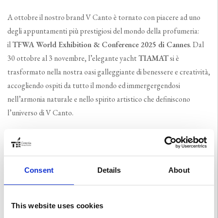
A ottobre il nostro brand V Canto è tornato con piacere ad uno
degli appuntamenti più prestigiosi del mondo della profumeria:
il
TFWA World Exhibition & Conference 2025 di Cannes
. Dal
30 ottobre al 3 novembre, l’elegante yacht
TIAMAT
si è
trasformato nella nostra oasi galleggiante di benessere e creatività,
accogliendo ospiti da tutto il mondo ed immergergendosi
nell’armonia naturale e nello spirito artistico che definiscono
l’universo di V Canto.
Nel suggestivo e scintillante sfondo della Costa Azzurra, abbiamo
presentato con orgoglio le
nuove creazioni
degli
Arkani
, audaci
aggiunte che ampliano il viaggio della collezione tra desiderio,
Consent
Details
About
destino e il potere senza tempo dei simboli antichi. Queste
fragranze incarnano l’essenza stessa di V Canto: misteriose, intense
e radicate nell’alchimia emotiva tra luce e ombra.
This website uses cookies